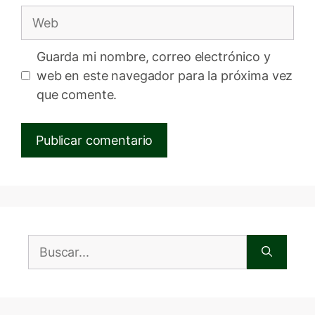
Web
Guarda mi nombre, correo electrónico y
web en este navegador para la próxima vez
que comente.
Buscar: