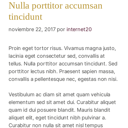
Nulla porttitor accumsan
tincidunt
noviembre 22, 2017
por
internet20
Proin eget tortor risus. Vivamus magna justo,
lacinia eget consectetur sed, convallis at
tellus. Nulla porttitor accumsan tincidunt. Sed
porttitor lectus nibh. Praesent sapien massa,
convallis a pellentesque nec, egestas non nisi.
Vestibulum ac diam sit amet quam vehicula
elementum sed sit amet dui. Curabitur aliquet
quam id dui posuere blandit. Mauris blandit
aliquet elit, eget tincidunt nibh pulvinar a.
Curabitur non nulla sit amet nisl tempus