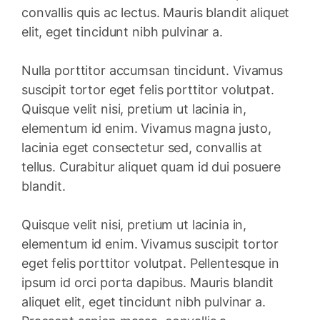
convallis quis ac lectus. Mauris blandit aliquet
elit, eget tincidunt nibh pulvinar a.
Nulla porttitor accumsan tincidunt. Vivamus
suscipit tortor eget felis porttitor volutpat.
Quisque velit nisi, pretium ut lacinia in,
elementum id enim. Vivamus magna justo,
lacinia eget consectetur sed, convallis at
tellus. Curabitur aliquet quam id dui posuere
blandit.
Quisque velit nisi, pretium ut lacinia in,
elementum id enim. Vivamus suscipit tortor
eget felis porttitor volutpat. Pellentesque in
ipsum id orci porta dapibus. Mauris blandit
aliquet elit, eget tincidunt nibh pulvinar a.