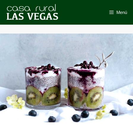
Saltar
al
Menú
contenido