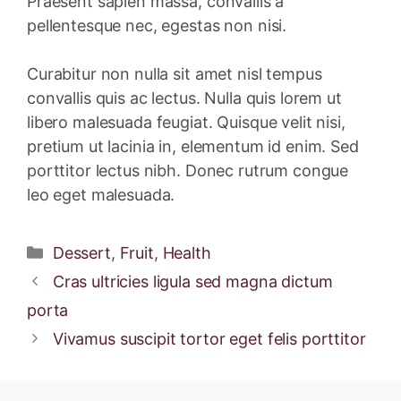
Praesent sapien massa, convallis a
pellentesque nec, egestas non nisi.
Curabitur non nulla sit amet nisl tempus
convallis quis ac lectus. Nulla quis lorem ut
libero malesuada feugiat. Quisque velit nisi,
pretium ut lacinia in, elementum id enim. Sed
porttitor lectus nibh. Donec rutrum congue
leo eget malesuada.
Categorías
Dessert
,
Fruit
,
Health
Navegación
Cras ultricies ligula sed magna dictum
de
porta
entradas
Vivamus suscipit tortor eget felis porttitor